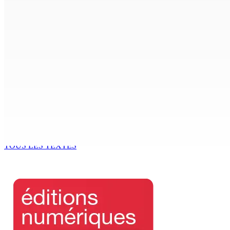
8 Août 2026 09h55
POLITIQUE : Bhadain réclame la démission de Leu-Govind 
8 Août 2026 09h31
Corps para-publics | Procurements — CEB : L’IRP annule l’oc
8 Août 2026 07h00
MRA – Déclaration d’impôts : la campagne de l’Employee De
8 Août 2026 07h00
TOUS LES TEXTES