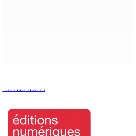
Région : Stéphanie Anquetil admise à l’African Academy
for Women in Political Leadership
7 Août 2026 08h00
Réforme des pensions | En vue de la promulgation La
PKS demande à Gokhool de retenir son Assent
7 Août 2026 07h00
Port-Louis : Un jeune vend de la drogue près du
Marché Central
6 Août 2026 18h00
TOUS LES TEXTES