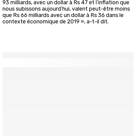
93 milliards, avec un dollar à Rs 47 et l’inflation que
nous subissons aujourd’hui, valent peut-être moins
que Rs 66 milliards avec un dollar à Rs 36 dans le
contexte économique de 2019 », a-t-il dit.
EN CONTINU
↻
Franco Quirin : « Une position de stricte neutralité »
7 Août 2026 12h00
Océan Indien | Saisie de 157,5 kg de drogue : L’ex-JM
prend ses distances de la SUV et du gandia
7 Août 2026 11h49
BALACLAVA : Enquête après la découverte d’un corps