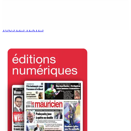
ACCESS TO JUSTICE IN MAURITIUS : If This Can Happen to
a Senior Counsel, What Does It Mean for Persons with
Disabilities?
6 Août 2026 15h00
TOUS LES TEXTES