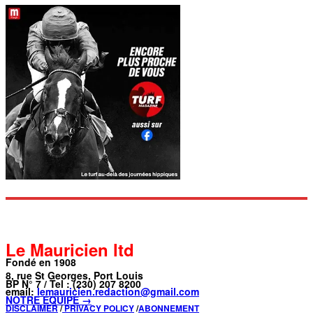
Le Mauricien ltd
Fondé en 1908
8, rue St Georges, Port Louis
BP N° 7 / Tel : (230) 207 8200
email:
lemauricien.redaction@gmail.com
NOTRE ÉQUIPE →
DISCLAIMER
/
PRIVACY POLICY
/
ABONNEMENT