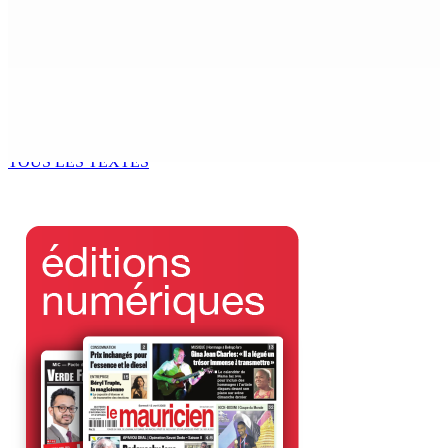
RÉFLEXIONS : Kouraz « pa get figir »
4 Août 2026 15h00
En marge de la réforme de la pension : La Platform
Komin Sindikal anticipe un malaise grandissant au sein
du GM
4 Août 2026 14h00
TOUS LES TEXTES