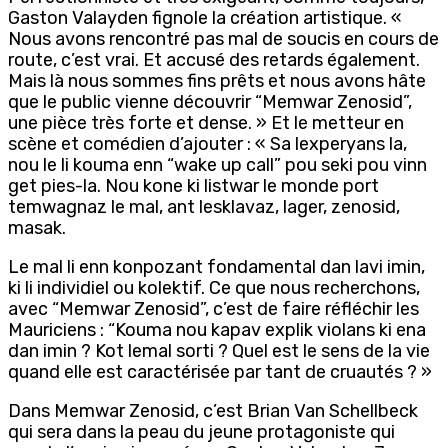
Gaston Valayden fignole la création artistique. «
Nous avons rencontré pas mal de soucis en cours de
route, c’est vrai. Et accusé des retards également.
Mais là nous sommes fins prêts et nous avons hâte
que le public vienne découvrir “Memwar Zenosid”,
une pièce très forte et dense. » Et le metteur en
scène et comédien d’ajouter : « Sa lexperyans la,
nou le li kouma enn “wake up call” pou seki pou vinn
get pies-la. Nou kone ki listwar le monde port
temwagnaz le mal, ant lesklavaz, lager, zenosid,
masak.
Le mal li enn konpozant fondamental dan lavi imin,
ki li individiel ou kolektif. Ce que nous recherchons,
avec “Memwar Zenosid”, c’est de faire réfléchir les
Mauriciens : “Kouma nou kapav explik violans ki ena
dan imin ? Kot lemal sorti ? Quel est le sens de la vie
quand elle est caractérisée par tant de cruautés ? »
Dans Memwar Zenosid, c’est Brian Van Schellbeck
qui sera dans la peau du jeune protagoniste qui