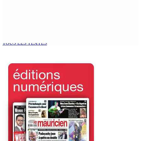
6 Août 2026 15h00
ACCESS TO JUSTICE IN MAURITIUS : If This Can Happen to
a Senior Counsel, What Does It Mean for Persons with
Disabilities?
6 Août 2026 15h00
TOUS LES TEXTES