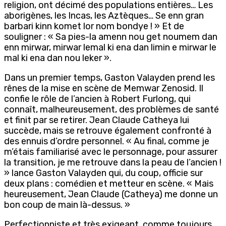
religion, ont décimé des populations entières… Les
aborigènes, les Incas, les Aztèques… Se enn gran
barbari kinn komet lor nom bondye ! » Et de
souligner : « Sa pies-la amenn nou get noumem dan
enn mirwar, mirwar lemal ki ena dan limin e mirwar le
mal ki ena dan nou leker ».
Dans un premier temps, Gaston Valayden prend les
rênes de la mise en scène de Memwar Zenosid. Il
confie le rôle de l’ancien à Robert Furlong, qui
connaît, malheureusement, des problèmes de santé
et finit par se retirer. Jean Claude Catheya lui
succède, mais se retrouve également confronté à
des ennuis d’ordre personnel. « Au final, comme je
m’étais familiarisé avec le personnage, pour assurer
la transition, je me retrouve dans la peau de l’ancien !
» lance Gaston Valayden qui, du coup, officie sur
deux plans : comédien et metteur en scène. « Mais
heureusement, Jean Claude (Catheya) me donne un
bon coup de main là-dessus. »
Perfectionniste et très exigeant, comme toujours,