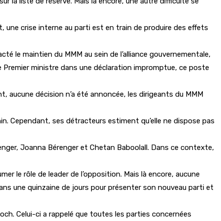
a liste de réserve. Mais là encore, une autre difficulté se
une crise interne au parti est en train de produire des effets
 acté le maintien du MMM au sein de l’alliance gouvernementale,
le Premier ministre dans une déclaration impromptue, ce poste
ent, aucune décision n’a été annoncée, les dirigeants du MMM
minin. Cependant, ses détracteurs estiment qu’elle ne dispose pas
érenger, Joanna Bérenger et Chetan Baboolall. Dans ce contexte,
er le rôle de leader de l’opposition. Mais là encore, aucune
dans une quinzaine de jours pour présenter son nouveau parti et
loch. Celui-ci a rappelé que toutes les parties concernées