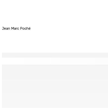
Jean Marc Poché
Partager
EN CONTINU
↻
Prisons 579 téléphones portables saisis depuis novembre 
7 Août 2026 09h00
Réforme des pensions | En vue de la promulgation La PKS
7 Août 2026 07h00