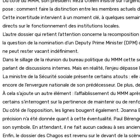
Du côté du MMM, son président Reza Uteem insiste sur l’urgence d
pose : comment faire la distinction entre les membres actuels 
Cette incertitude intervient à un moment clé, à quelques semaine
directs sur le fonctionnement des institutions locales.
L’autre dossier qui retient l’attention concerne la recompositio
la question de la nomination d’un Deputy Prime Minister (DPM) 
ne peut rester vacant indéfiniment.
Dans le sillage de la réunion du bureau politique du MMM cette 
parlant de discussions internes. Mais en réalité, l’enjeu dépasse 
La ministre de la Sécurité sociale présente certains atouts : el
encore de l’envergure nationale de son prédécesseur. De plus, de
À cela s’ajoute un autre élément : l’affaiblissement du MMM ap
certains s’interrogent sur la pertinence de maintenir ou de renfor
Du côté de l’opposition, les lignes bougent également. Joanna Bé
précision n’a été donnée quant à cette éventualité. Paul Béreng
son symbole. En attendant, il ne fait aucun cadeau à ses ancie
Enfin, le dossier des Chagos est revenu sur le devant de la scèn