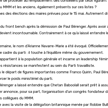
e procéder au remplacement des conseillers par ceux figurant sur l
du MMM et les anciens, également présents sur ces listes ?
s des élections des maires prévues pour le 15 mai. Autrement dit, 
n du front bench après la démission de Paul Bérenger. Après avoir
devient incontournable. Contrairement à ce qu’a laissé entendre 
semaine, le nom d’Arianne Navarre-Marie a été évoqué. Officiellem
le cadre du parti : il touche à l’équilibre même du gouvernement.
le appartient à la population générale et incarne un leadership fé
s résistances se manifestent au sein du Parti travailliste.
rès le départ de figures importantes comme Franco Quirin, Paul B
cer le poids ministériel du parti.
renger a laissé entendre que Chetan Baboolall serait prêt à assum
er annonce, pour sa part, l’organisation d’un congrès fondateur 
ns collègues du MMM.
e avec la visite de la délégation britannique menée par Robbie Bul