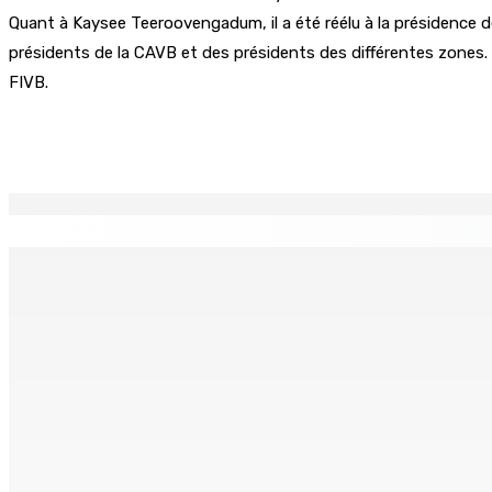
Quant à Kaysee Teeroovengadum, il a été réélu à la présidence de
présidents de la CAVB et des présidents des différentes zones. 
FIVB.
Partager
EN CONTINU
↻
TRANQUEBAR : Un architecte perd Rs 20 000 après le pirat
8 Août 2026 17h00
TRAFIC DE DROGUE — Saisie de 157,5 kg de cannabis à La-Ré
8 Août 2026 16h00
FERNEY : Un motocycliste entre la vie et la mort après une c