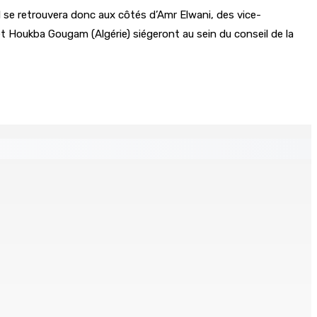
il se retrouvera donc aux côtés d’Amr Elwani, des vice-
t Houkba Gougam (Algérie) siégeront au sein du conseil de la
klin planant
de bord et un I-pad seront analysés par la DCA