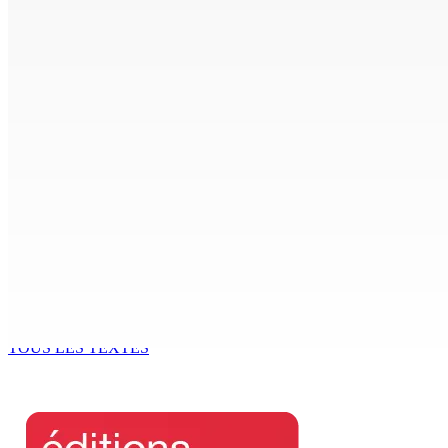
8 Août 2026 16h00
Joe Lesjongard: »mo espere ki monn fer travay-la kouma bi
8 Août 2026 14h00
POLICE — Après une opération à Vallée-des-Prêtres : Rs 7 M
8 Août 2026 12h00
Le Fron Militan Progresis, face à la presse ce samedi au He
8 Août 2026 11h40
BUDGET AFTERMATH — Réforme de la pension — Finance Bill :
8 Août 2026 10h00
TOUS LES TEXTES