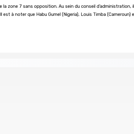
 la zone 7 sans opposition. Au sein du conseil d’administration, 
Il est à noter que Habu Gumel (Nigeria), Louis Timba (Cameroun) e
age du compte d’un collègue
union : L’axe Chimajee/Govind confirmé avec l’ombre de Fran
ollision
LA-PRAIRIE — Crash d’un hydravion : Le tableau 