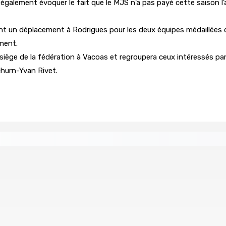
pte également évoquer le fait que le MJS n’a pas payé cette saison 
 un déplacement à Rodrigues pour les deux équipes médaillées d’o
ment.
u siège de la fédération à Vacoas et regroupera ceux intéressés par
hurn-Yvan Rivet.
ingh pour le poste de CEO
Prisons 579 téléphones por
7 Août 2026 09h00
 Women in Political Leadership