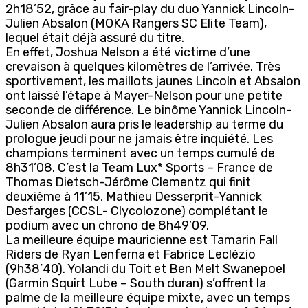
2h18’52, grâce au fair-play du duo Yannick Lincoln-
Julien Absalon (MOKA Rangers SC Elite Team),
lequel était déjà assuré du titre.
En effet, Joshua Nelson a été victime d’une
crevaison à quelques kilomètres de l’arrivée. Très
sportivement, les maillots jaunes Lincoln et Absalon
ont laissé l’étape à Mayer-Nelson pour une petite
seconde de différence. Le binôme Yannick Lincoln-
Julien Absalon aura pris le leadership au terme du
prologue jeudi pour ne jamais être inquiété. Les
champions terminent avec un temps cumulé de
8h31’08. C’est la Team Lux* Sports – France de
Thomas Dietsch-Jérôme Clementz qui finit
deuxième à 11’15, Mathieu Desserprit-Yannick
Desfarges (CCSL- Clycolozone) complétant le
podium avec un chrono de 8h49’09.
La meilleure équipe mauricienne est Tamarin Fall
Riders de Ryan Lenferna et Fabrice Leclézio
(9h38’40). Yolandi du Toit et Ben Melt Swanepoel
(Garmin Squirt Lube – South duran) s’offrent la
palme de la meilleure équipe mixte, avec un temps