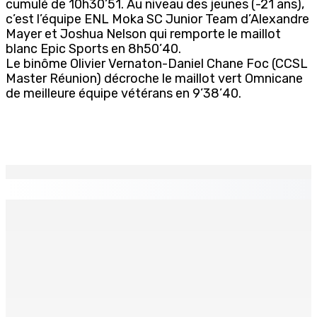
cumulé de 10h30’51. Au niveau des jeunes (-21 ans),
c’est l’équipe ENL Moka SC Junior Team d’Alexandre
Mayer et Joshua Nelson qui remporte le maillot
blanc Epic Sports en 8h50’40.
Le binôme Olivier Vernaton-Daniel Chane Foc (CCSL
Master Réunion) décroche le maillot vert Omnicane
de meilleure équipe vétérans en 9’38’40.
EN CONTINU
↻
ÉDUCATION — Fin de cycle secondaire : Octroi de 24
bourses additionnelles sur les Merit and Social Criteria
9 Août 2026 07h00
La métèo de ce dimanche 9 août