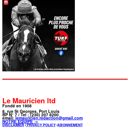
Le Mauricien ltd
Fondé en 1908
8, rue St Georges, Port Louis
BP N° 7 / Tel : (230) 207 8200
email:
lemauricien.redaction@gmail.com
NOTRE ÉQUIPE →
DISCLAIMER
/
PRIVACY POLICY
/
ABONNEMENT