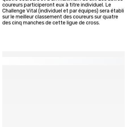
coureurs participeront eux à titre individuel. Le
Challenge Vital (individuel et par équipes) sera établi
sur le meilleur classement des coureurs sur quatre
des cinq manches de cette ligue de cross.
EN CONTINU
↻
Le poids du communalisme
10 Août 2026 15h18
Pèlerinage à Medjugorje et en Turquie
10 Août 2026 15h00
Développement communautaire : Des « éclaireurs » pour
accompagner les habitants au plus près de leurs besoins