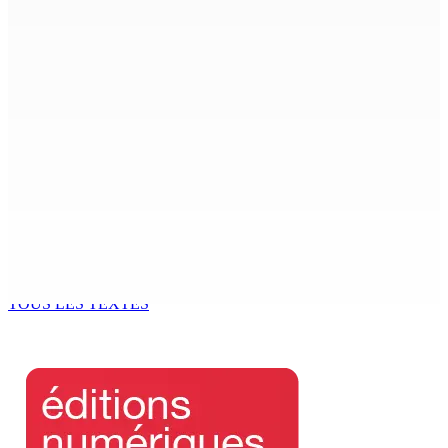
Joe Lesjongard :« Le peuple jugera mon travail comme
leader de l’opposition »
10 Août 2026 14h00
Agro-industrie — Filière porcine : Boolell annonce un
projet de valorisation des déchets
10 Août 2026 14h00
Ça va se savoir – FCC : le mood aurait-il changé au
Réduit Triangle ?
10 Août 2026 11h00
TOUS LES TEXTES