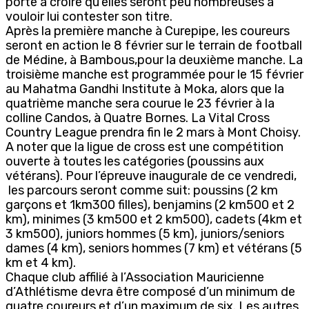
porte à croire qu’elles seront peu nombreuses à
vouloir lui contester son titre.
Après la première manche à Curepipe, les coureurs
seront en action le 8 février sur le terrain de football
de Médine, à Bambous,pour la deuxième manche. La
troisième manche est programmée pour le 15 février
au Mahatma Gandhi Institute à Moka, alors que la
quatrième manche sera courue le 23 février à la
colline Candos, à Quatre Bornes. La Vital Cross
Country League prendra fin le 2 mars à Mont Choisy.
A noter que la ligue de cross est une compétition
ouverte à toutes les catégories (poussins aux
vétérans). Pour l’épreuve inaugurale de ce vendredi,
les parcours seront comme suit: poussins (2 km
garçons et 1km300 filles), benjamins (2 km500 et 2
km), minimes (3 km500 et 2 km500), cadets (4km et
3 km500), juniors hommes (5 km), juniors/seniors
dames (4 km), seniors hommes (7 km) et vétérans (5
km et 4 km).
Chaque club affilié à l’Association Mauricienne
d’Athlétisme devra être composé d’un minimum de
quatre coureurs et d’un maximum de six. Les autres