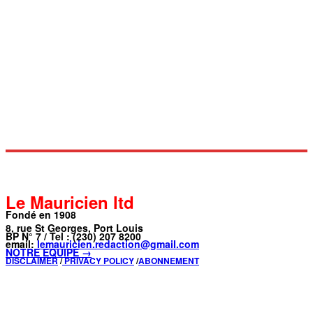
Le Mauricien ltd
Fondé en 1908
8, rue St Georges, Port Louis
BP N° 7 / Tel : (230) 207 8200
email:
lemauricien.redaction@gmail.com
NOTRE ÉQUIPE →
DISCLAIMER
/
PRIVACY POLICY
/
ABONNEMENT