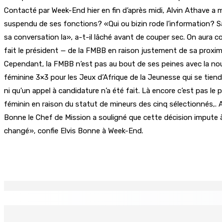
Contacté par Week-End hier en fin d’après midi, Alvin Athave a
suspendu de ses fonctions? «Qui ou bizin rode l’information? Sa
sa conversation la», a-t-il lâché avant de couper sec. On aur
fait le président — de la FMBB en raison justement de sa proxim
Cependant, la FMBB n’est pas au bout de ses peines avec la nou
féminine 3×3 pour les Jeux d’Afrique de la Jeunesse qui se tien
ni qu’un appel à candidature n’a été fait. Là encore c’est pas le
féminin en raison du statut de mineurs des cinq sélectionnés,. 
Bonne le Chef de Mission a souligné que cette décision impute à
changé», confie Elvis Bonne à Week-End.
Partager
EN CONTINU
↻