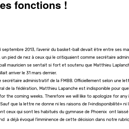
s fonctions !
4 septembre 2013, l’avenir du basket-ball devait être entre ses ma
un pied de nez à ceux qui le critiquaient comme secrétaire admini
ball mauricien se sentait si fort et soutenu que Matthieu Laplanc
it arriver le 31 mars dernier.
ecrétaire administratif de la FMBB. Officiellement selon une lett
éral de la fédération, Matthieu Lapanche est indisponible pour qu
e for the coming weeks. Therefore we will like to apologize for an
Sauf que la lettre ne donne ni les raisons de l’«indisponibilité» ni
ont ceux qui sont les habitués du gymnase de Phoenix ont laissé
End a déjà évoqué l’imminence de cette décision dans notre rubr