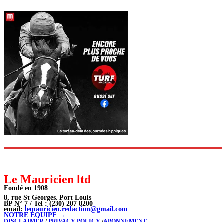
Le Mauricien ltd
Fondé en 1908
8, rue St Georges, Port Louis
BP N° 7 / Tel : (230) 207 8200
email:
lemauricien.redaction@gmail.com
NOTRE ÉQUIPE →
DISCLAIMER
/
PRIVACY POLICY
/
ABONNEMENT