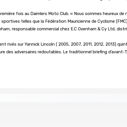
a première fois au Daimlers Moto Club. « Nous sommes heureux de 
ons sportives telles que la Fédération Mauricienne de Cyclisme (FMC)
ham, responsable commercial chez E.C Oxenham & Cy Ltd, distribu
ent rivés sur Yannick Lincoln ( 2005, 2007, 2011, 2012, 2013) quint
des adversaires redoutables. Le traditionnel briefing d’avant-Tou
tral
Un passager mauricien décède à bord d’un vol d’Air
6 Août 2026 17h56