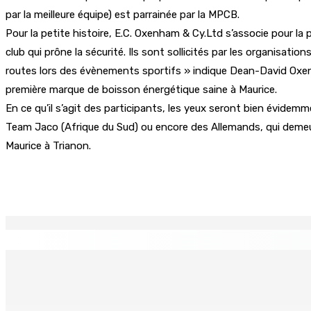
par la meilleure équipe) est parrainée par la MPCB.
Pour la petite histoire, E.C. Oxenham & Cy.Ltd s’associe pour l
club qui prône la sécurité. Ils sont sollicités par les organisati
routes lors des évènements sportifs » indique Dean-David Oxen
première marque de boisson énergétique saine à Maurice.
En ce qu’il s’agit des participants, les yeux seront bien évidemm
Team Jaco (Afrique du Sud) ou encore des Allemands, qui demeure 
Maurice à Trianon.
Partager
EN CONTINU
↻
Port-Louis : Un jeune vend de la drogue près du Marché Cen
6 Août 2026 18h00