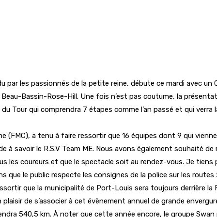
du par les passionnés de la petite reine, débute ce mardi avec u
e Beau-Bassin-Rose-Hill. Une fois n’est pas coutume, la présentati
 du Tour qui comprendra 7 étapes comme l’an passé et qui verra l
e (FMC), a tenu à faire ressortir que 16 équipes dont 9 qui vienne
nde à savoir le R.S.V Team ME. Nous avons également souhaité de r
 les coureurs et que le spectacle soit au rendez-vous. Je tiens pa
ue le public respecte les consignes de la police sur les routes 
essortir que la municipalité de Port-Louis sera toujours derrière l
laisir de s’associer à cet évènement annuel de grande envergure »,
endra 540,5 km. À noter que cette année encore, le groupe Swan pa