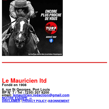
Le Mauricien ltd
Fondé en 1908
8, rue St Georges, Port Louis
BP N° 7 / Tel : (230) 207 8200
email:
lemauricien.redaction@gmail.com
NOTRE ÉQUIPE →
DISCLAIMER
/
PRIVACY POLICY
/
ABONNEMENT