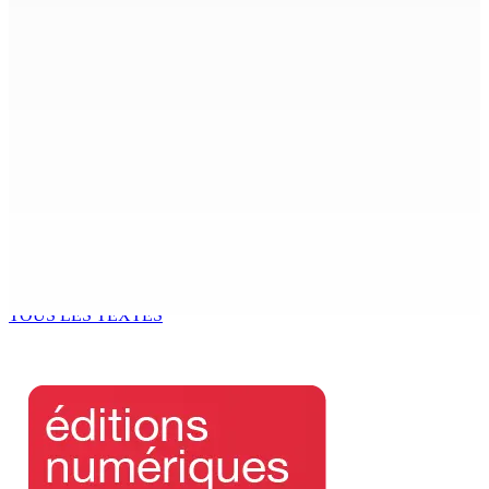
La météo de ce samedi 8 août
8 Août 2026 05h30
TPLink Open Day :MT récompensée pour l’innovation en
matière de wi-fi résidentiel
7 Août 2026 19h00
Fléaux sociaux | Conseil des Religions : Mobilisation
nationale en faveur de l’éducation civique et des
valeurs citoyennes
7 Août 2026 18h00
TOUS LES TEXTES