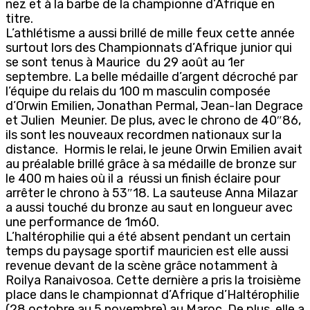
nez et à la barbe de la championne d’Afrique en
titre.
L’athlétisme a aussi brillé de mille feux cette année
surtout lors des Championnats d’Afrique junior qui
se sont tenus à Maurice du 29 août au 1er
septembre. La belle médaille d’argent décroché par
l’équipe du relais du 100 m masculin composée
d’Orwin Emilien, Jonathan Permal, Jean-Ian Degrace
et Julien Meunier. De plus, avec le chrono de 40″86,
ils sont les nouveaux recordmen nationaux sur la
distance. Hormis le relai, le jeune Orwin Emilien avait
au préalable brillé grâce à sa médaille de bronze sur
le 400 m haies où il a réussi un finish éclaire pour
arrêter le chrono à 53″18. La sauteuse Anna Milazar
a aussi touché du bronze au saut en longueur avec
une performance de 1m60.
L’haltérophilie qui a été absent pendant un certain
temps du paysage sportif mauricien est elle aussi
revenue devant de la scène grâce notamment à
Roilya Ranaivosoa. Cette dernière a pris la troisième
place dans le championnat d’Afrique d’Haltérophilie
(28 octobre au 5 novembre) au Maroc. De plus, elle a