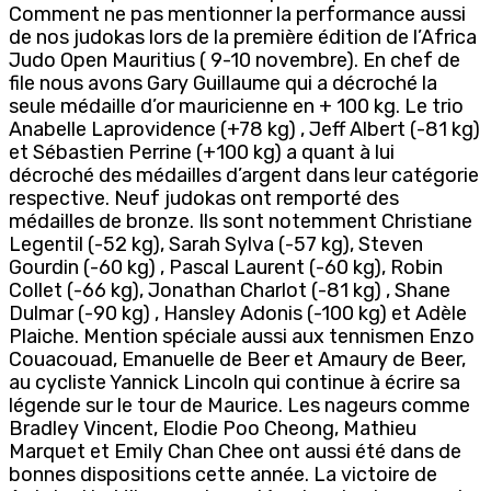
Comment ne pas mentionner la performance aussi
de nos judokas lors de la première édition de l’Africa
Judo Open Mauritius ( 9-10 novembre). En chef de
file nous avons Gary Guillaume qui a décroché la
seule médaille d’or mauricienne en + 100 kg. Le trio
Anabelle Laprovidence (+78 kg) , Jeff Albert (-81 kg)
et Sébastien Perrine (+100 kg) a quant à lui
décroché des médailles d’argent dans leur catégorie
respective. Neuf judokas ont remporté des
médailles de bronze. Ils sont notemment Christiane
Legentil (-52 kg), Sarah Sylva (-57 kg), Steven
Gourdin (-60 kg) , Pascal Laurent (-60 kg), Robin
Collet (-66 kg), Jonathan Charlot (-81 kg) , Shane
Dulmar (-90 kg) , Hansley Adonis (-100 kg) et Adèle
Plaiche. Mention spéciale aussi aux tennismen Enzo
Couacouad, Emanuelle de Beer et Amaury de Beer,
au cycliste Yannick Lincoln qui continue à écrire sa
légende sur le tour de Maurice. Les nageurs comme
Bradley Vincent, Elodie Poo Cheong, Mathieu
Marquet et Emily Chan Chee ont aussi été dans de
bonnes dispositions cette année. La victoire de