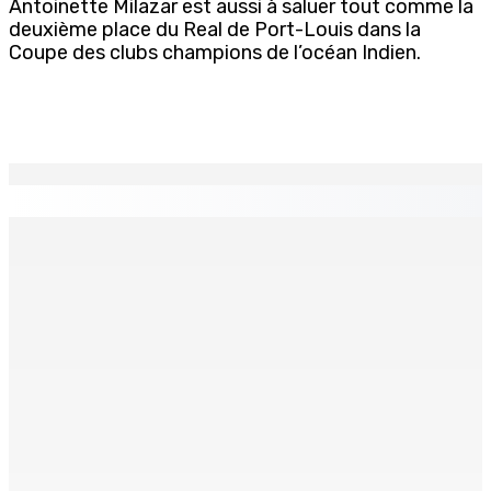
Antoinette Milazar est aussi à saluer tout comme la
deuxième place du Real de Port-Louis dans la
Coupe des clubs champions de l’océan Indien.
EN CONTINU
↻
BUDGET AFTERMATH — Réforme de la pension — Finance
Bill : baroud d’honneur syndical à la State House, lundi
8 Août 2026 10h00
Logement : Re 1 pour les ménages aux revenus
inférieurs à Rs 48 000
8 Août 2026 09h55
(IN)SÉCURITÉ ROUTIÈRE — Crève-cœur : Salman Jeetoo
meurt écrasé sous une voiture en panne