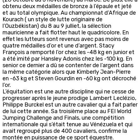
obtenu deux médailles de bronze à l’épaule et jeté
et au total olympique. Au championnat d’Afrique de
Kourach ( un style de lutte originaire de
l’Ouzbékistan) du 8 au 9 julliet, la sélection
mauricienne a fait flotter haut le quadricolore. En
effet les lutteurs sont revenus avec pas moins de
quatre médailles d’or et une d’argent. Stacy
François a remporté l’or chez les -48 kg en junior et
a été imité par Hansley Adonis chez les -100 kg. En
senior ce dernier a dû se contenter de l’argent dans
la même catégorie alors que Kimberly Jean-Pierre
en -63 kg et Steven Gourdin en -60 kg ont décroché
l’or.
L’équitation est une autre discipline qui ne cesse de
progresser après le jeune prodige Lambert Leclézio,
Philippe Burckel est un autre cavalier qui a fait parler
de lui cette année. Sa troisième place au FEI World
Jumping Challenge and Finals, une compétition
internationale qui s’était tenue au Vénézuela et qui
avait regroupé plus de 400 cavaliers, confirme la
montée en puissance de ce sport équestre.