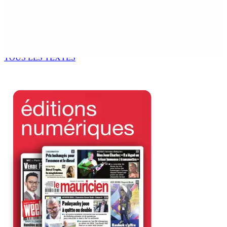
8 Août 2026 09h31
Recrudescence des vols : 22 suspects interpellés lors
d’une vaste opération de la CID
8 Août 2026 09h00
TOUS LES TEXTES