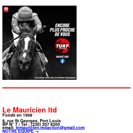
Le Mauricien ltd
Fondé en 1908
8, rue St Georges, Port Louis
BP N° 7 / Tel : (230) 207 8200
email:
lemauricien.redaction@gmail.com
NOTRE ÉQUIPE →