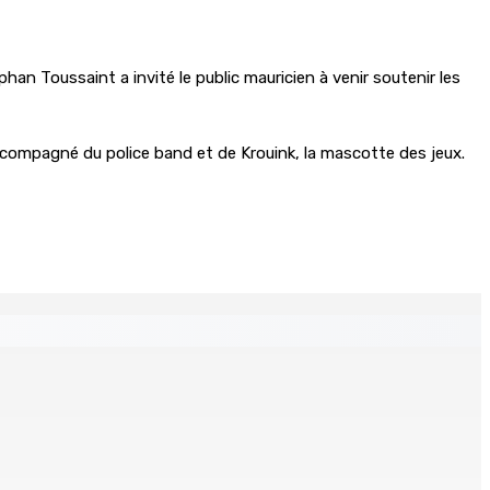
phan Toussaint a invité le public mauricien à venir soutenir les
accompagné du police band et de Krouink, la mascotte des jeux.
Chetan Baboolall, nouveau leader de l’opposition