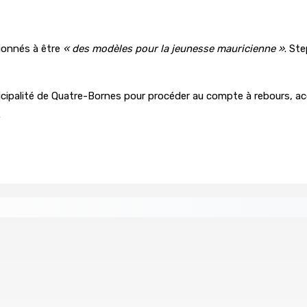
tionnés à être
« des modèles pour la jeunesse mauricienne »
. Ste
unicipalité de Quatre-Bornes pour procéder au compte à rebours, 
.
 à la plage
Échiquier politique | Changing of Guards — 
7 Août 2026 11h11
ial de USD 680 M du gouvernement indien