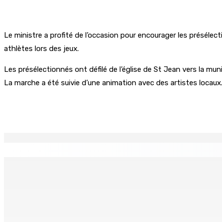
Le ministre a profité de l’occasion pour encourager les présélec
athlètes lors des jeux.
Les présélectionnés ont défilé de l’église de St Jean vers la m
La marche a été suivie d’une animation avec des artistes locaux
Partager
EN CONTINU
↻
BALACLAVA : Enquête après la découverte d’un corps calciné
7 Août 2026 11h21
AUTOROUTE M4 | Projet évalué à Rs 10 milliards Prêt spéc