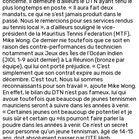
concerné. Il demeure d’ailleurs le DTN ayant tenu le
plus longtemps en poste. « Il aura fait deux
mandats, ce qui ne s’est jamais produit dans le
passé. Nous le remercions pour ses services rendus
au tennis local », a d’ailleurs souligné le vice-
président de la Mauritius Tennis Federation (MTF),
Mike Wong. Ce dernier nie toutefois que ce soit en
raison des contre-performances du technicien
notamment aux Jeux des Îles de l’Océan Indien
(JIOI, 1-9 août dernier) à La Réunion (bronze par
équipe), qui lui ont porté préjudice. « C’est
simplement que son contrat expire au mois de
décembre. C’est tout. Nous lui sommes
reconnaissants pour son travail », ajoute Mike Wong.
En effet, le bilan du DTN n’est pas fameux, lui qui
avoue toutefois que beaucoup de jeunes tennismen
mauriciens seront à suivre dans les années à venir.
« Certaines jeunes ont beaucoup de potentiel et je
suis sûr et certain qu »ils pourront faire parler la
poudre dans les années à venir. Ce n’est un secret
pour personne qu’un jeune tennisman, âgé de 14-15
ans, doit absolument passer par l’ITF High