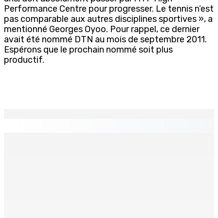
Performance Centre pour progresser. Le tennis n’est
pas comparable aux autres disciplines sportives », a
mentionné Georges Oyoo. Pour rappel, ce dernier
avait été nommé DTN au mois de septembre 2011.
Espérons que le prochain nommé soit plus
productif.
EN CONTINU
↻
La métèo de ce dimanche 9 août
9 Août 2026 05h30
TRANQUEBAR : Un architecte perd Rs 20 000 après le
piratage du compte d’un collègue
8 Août 2026 17h00