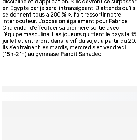
discipline et d’application. « Ils devront se surpasser
en Égypte car je serai intransigeant. J’attends qu’ils
se donnent tous à 200 % », fait ressortir notre
interlocuteur. L’occasion également pour Fabrice
Chalendar d’effectuer sa première sortie avec
l’équipe masculine. Les joueurs quittent le pays le 15
juillet et entreront dans le vif du sujet à partir du 20.
Ils s’entraînent les mardis, mercredis et vendredi
(18h-21h) au gymnase Pandit Sahadeo.
EN CONTINU
↻
Port-Louis : Un jeune vend de la drogue près du
Marché Central
6 Août 2026 18h00