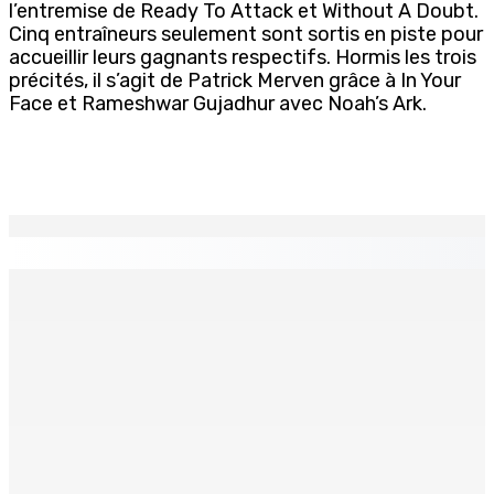
l’entremise de Ready To Attack et Without A Doubt.
Cinq entraîneurs seulement sont sortis en piste pour
accueillir leurs gagnants respectifs. Hormis les trois
précités, il s’agit de Patrick Merven grâce à In Your
Face et Rameshwar Gujadhur avec Noah’s Ark.
EN CONTINU
↻
TRANQUEBAR : Un architecte perd Rs 20 000 après le
piratage du compte d’un collègue
8 Août 2026 17h00
TRAFIC DE DROGUE — Saisie de 157,5 kg de cannabis à
La-Réunion : L’axe Chimajee/Govind confirmé avec
l’ombre de Franklin planant
8 Août 2026 16h00