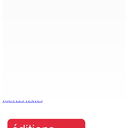
7 M « envolées » en route vers les Casernes centrales
8 Août 2026 12h00
Le Fron Militan Progresis, face à la presse ce samedi au
Hennessy Park Hotel
8 Août 2026 11h40
Sécheresse : restrictions sur l’utilisation de l’eau
potable à partir du 10 août
8 Août 2026 11h33
BUDGET AFTERMATH — Réforme de la pension — Finance
Bill : baroud d’honneur syndical à la State House, lundi
8 Août 2026 10h00
TOUS LES TEXTES