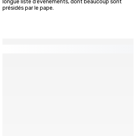
longue liste d’événements, dont beaucoup sont
présidés par le pape.
EN CONTINU
↻
BUDGET AFTERMATH — Réforme de la pension — Finance
Bill : baroud d’honneur syndical à la State House, lundi
8 Août 2026 10h00
Logement : Re 1 pour les ménages aux revenus
inférieurs à Rs 48 000
8 Août 2026 09h55
(IN)SÉCURITÉ ROUTIÈRE — Crève-cœur : Salman Jeetoo
meurt écrasé sous une voiture en panne