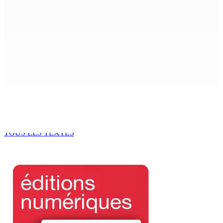
La météo de ce samedi 8 août
8 Août 2026 05h30
TPLink Open Day :MT récompensée pour l’innovation en
matière de wi-fi résidentiel
7 Août 2026 19h00
Fléaux sociaux | Conseil des Religions : Mobilisation
nationale en faveur de l’éducation civique et des
valeurs citoyennes
7 Août 2026 18h00
TOUS LES TEXTES