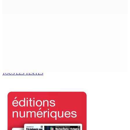
6 Août 2026 15h00
MONDE ESTUDIANTIN | Municipalité de Port-Louis —
NAFCO : Concours national de débat prévu le jeudi 13
6 Août 2026 14h00
Kugan Parapen, Junior Minister à la Sécurité sociale «
Le processus de décolonisation est toujours inachevé
»
6 Août 2026 13h00
TOUS LES TEXTES