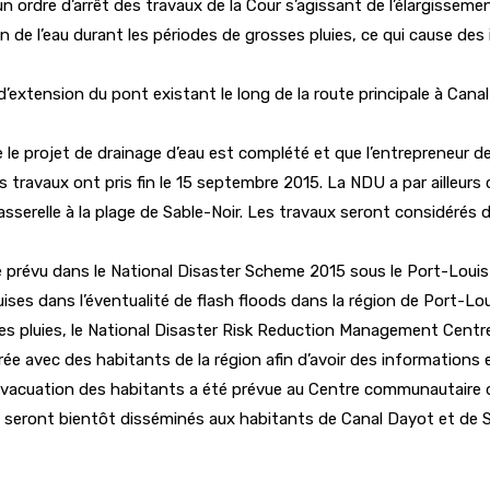
 ordre d’arrêt des travaux de la Cour s’agissant de l’élargissemen
lation de l’eau durant les périodes de grosses pluies, ce qui cause
on d’extension du pont existant le long de la route principale à C
 le projet de drainage d’eau est complété et que l’entrepreneur d
 Les travaux ont pris fin le 15 septembre 2015. La NDU a par ailleu
passerelle à la plage de Sable-Noir. Les travaux seront considérés 
été prévu dans le National Disaster Scheme 2015 sous le Port-Loui
uises dans l’éventualité de flash floods dans la région de Port-Lo
es pluies, le National Disaster Risk Reduction Management Centre re
urée avec des habitants de la région afin d’avoir des informations
’évacuation des habitants a été prévue au Centre communautaire de
seront bientôt disséminés aux habitants de Canal Dayot et de Sab