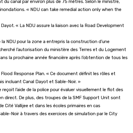
t du canal par environ plus de 75 mètres. Selon le ministre,
 des inondations. « NDU can take remedial action only when the
anal Dayot. « La NDU assure la liaison avec la Road Development
e la NDU pour la zone a entrepris la construction d’une
rs cherché l’autorisation du ministère des Terres et du Logement
dans la prochaine année financière après l’obtention de tous les
s Flood Response Plan. « Ce document définit les rôles et
uis incluant Canal Dayot et Sable-Noir. »
çoit l’aide de la police pour évaluer visuellement le flot des
 en direct. De plus, des troupes de la SMF Support Unit sont
 Cité Vallijee et dans les écoles primaires en cas
le-Noir à travers des exercices de simulation par le City