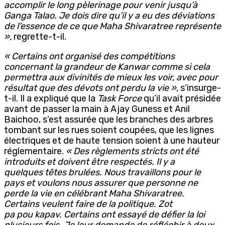
accomplir le long pèlerinage pour venir jusqu’à
Ganga Talao. Je dois dire qu’il y a eu des déviations
de l’essence de ce que Maha Shivaratree représente
»,
regrette-t-il.
« Certains ont organisé des compétitions
concernant la grandeur de Kanwar comme si cela
permettra aux divinités de mieux les voir, avec pour
résultat que des dévots ont perdu la vie »,
s’insurge-
t-il. Il a expliqué que la
Task Force
qu’il avait présidée
avant de passer la main à Ajay Guness et Anil
Baichoo, s’est assurée que les branches des arbres
tombant sur les rues soient coupées, que les lignes
électriques et de haute tension soient à une hauteur
réglementaire.
« Des règlements stricts ont été
introduits et doivent être respectés. Il y a
quelques têtes brulées. Nous travaillons pour le
pays et voulons nous assurer que personne ne
perde la vie en célébrant Maha Shivaratree.
Certains veulent faire de la politique. Zot
pa pou kapav. Certains ont essayé de défier la loi
plusieurs fois. Je leur demande de réfléchir à deux