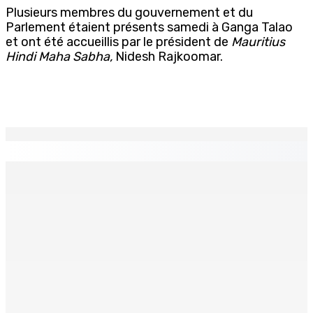
Plusieurs membres du gouvernement et du
Parlement étaient présents samedi à Ganga Talao
et ont été accueillis par le président de
Mauritius
Hindi Maha Sabha,
Nidesh Rajkoomar.
EN CONTINU
↻
TRANQUEBAR : Un architecte perd Rs 20 000 après le
piratage du compte d’un collègue
8 Août 2026 17h00
TRAFIC DE DROGUE — Saisie de 157,5 kg de cannabis à
La-Réunion : L’axe Chimajee/Govind confirmé avec
l’ombre de Franklin planant
8 Août 2026 16h00