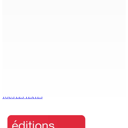
8 Août 2026 12h00
Le Fron Militan Progresis, face à la presse ce samedi au
Hennessy Park Hotel
8 Août 2026 11h40
Sécheresse : restrictions sur l’utilisation de l’eau
potable à partir du 10 août
8 Août 2026 11h33
BUDGET AFTERMATH — Réforme de la pension — Finance
Bill : baroud d’honneur syndical à la State House, lundi
8 Août 2026 10h00
TOUS LES TEXTES