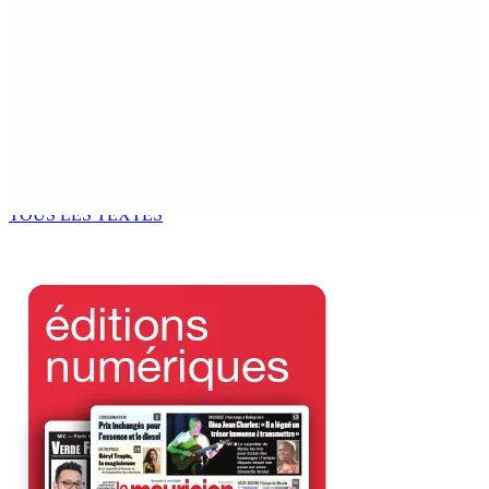
MONDE ESTUDIANTIN | Municipalité de Port-Louis —
NAFCO : Concours national de débat prévu le jeudi 13
6 Août 2026 14h00
Kugan Parapen, Junior Minister à la Sécurité sociale «
Le processus de décolonisation est toujours inachevé
»
6 Août 2026 13h00
TOUS LES TEXTES