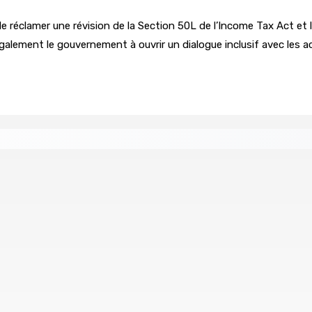
n de réclamer une révision de la Section 50L de l’Income Tax Act 
galement le gouvernement à ouvrir un dialogue inclusif avec les act
re de wi-fi résidentiel
ale en faveur de l’éducation civique et des valeurs citoyenne
ents ont pris feu
MONTAGNE-BLANCHE : Enlevé, séquest
7 Août 2026 16h00