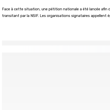
Face à cette situation, une pétition nationale a été lancée afi
transitant par la NSIF. Les organisations signataires appellent é
Partager
EN CONTINU
↻
TPLink Open Day :MT récompensée pour l’innovation en matiè
7 Août 2026 19h00
Fléaux sociaux | Conseil des Religions : Mobilisation nation
7 Août 2026 18h00
MONTAGNE-LONGUE : Grièvement brûlée après que ses vêtem
7 Août 2026 17h00