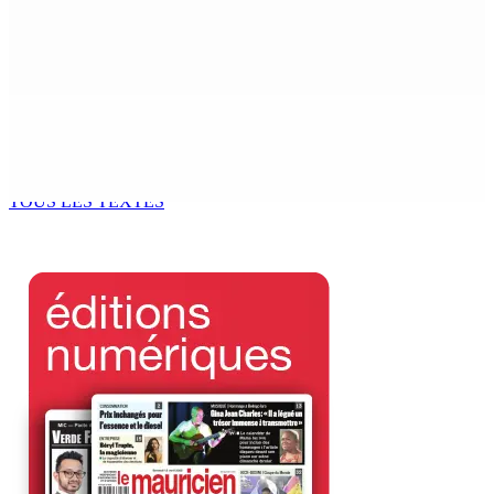
Échouages de mammifères marins : Un éléphant de mer
surveillé aux Salines, trois baleines à bec retrouvées
mortes au Sud
9 Août 2026 09h50
GM BUSINESS — Child Beyond Control : Un cadre
législatif plus efficace en préparation
9 Août 2026 09h00
TOUS LES TEXTES