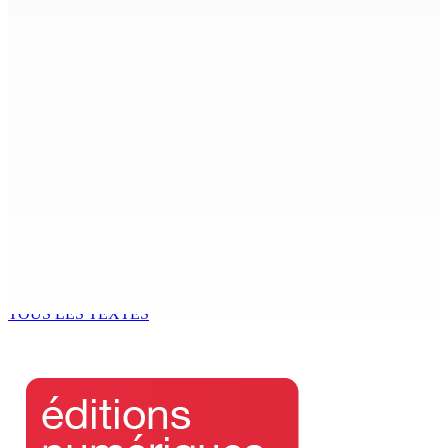
ACCESS TO JUSTICE IN MAURITIUS : If This Can Happen to
a Senior Counsel, What Does It Mean for Persons with
Disabilities?
6 Août 2026 15h00
MONDE ESTUDIANTIN | Municipalité de Port-Louis —
NAFCO : Concours national de débat prévu le jeudi 13
6 Août 2026 14h00
Kugan Parapen, Junior Minister à la Sécurité sociale «
Le processus de décolonisation est toujours inachevé
»
6 Août 2026 13h00
TOUS LES TEXTES