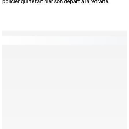
policier qui fêtait hier son départ à la retraite.
EN CONTINU
↻
Port-Louis : Un jeune vend de la drogue près du
Marché Central
6 Août 2026 18h00
Un passager mauricien décède à bord d’un vol d’Air
Mauritius
6 Août 2026 17h56
Adrien Duval a démissionné de ses fonctions
d’Opposition Whip et de président du Public Accounts
Committee (PAC)