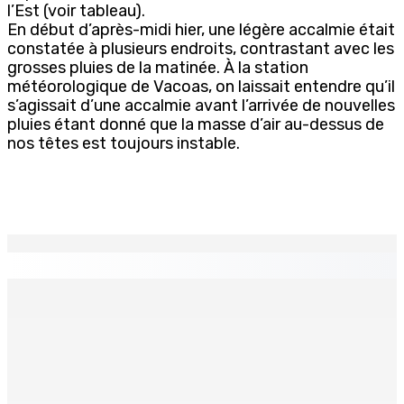
l’Est (voir tableau).
En début d’après-midi hier, une légère accalmie était
constatée à plusieurs endroits, contrastant avec les
grosses pluies de la matinée. À la station
météorologique de Vacoas, on laissait entendre qu’il
s’agissait d’une accalmie avant l’arrivée de nouvelles
pluies étant donné que la masse d’air au-dessus de
nos têtes est toujours instable.
EN CONTINU
↻
Franco Quirin : « Une position de stricte neutralité »
7 Août 2026 12h00
Océan Indien | Saisie de 157,5 kg de drogue : L’ex-JM
prend ses distances de la SUV et du gandia