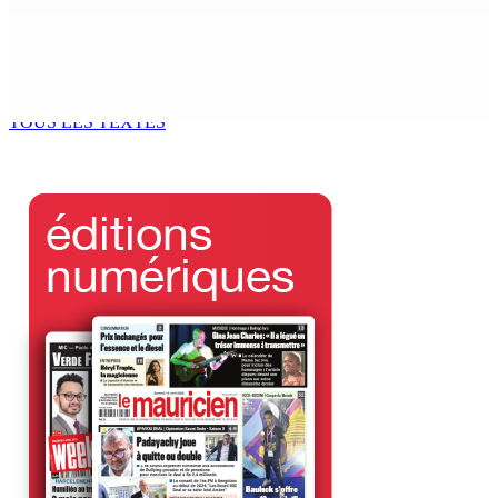
Marchés obligataires | Pour le compte du Gabon — AFG
Capital Ltd, conseiller pour un Deal de $ 920 M
5 Août 2026 17h00
TOUS LES TEXTES