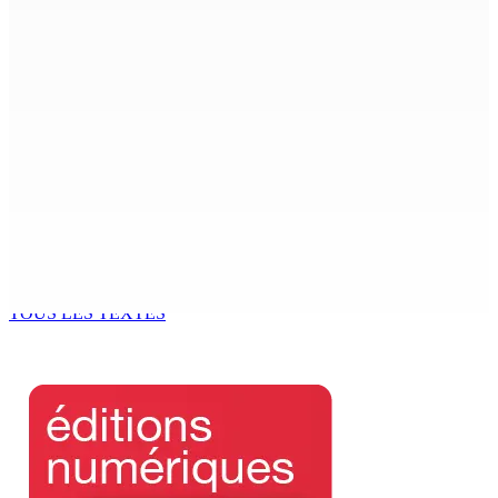
SAINTE-CROIX — Vendredi dernier : Rs 8,4 M de drogue
découvertes dans un buisson
10 Août 2026 14h10
Budget Aftermath — Réforme du système de pensions :
Rencontre de la dernière chance de la PKS à la State
House
10 Août 2026 14h04
Atma Shanto entame une grève de la faim et réclame une
révision des lois du travail
10 Août 2026 14h03
TOUS LES TEXTES