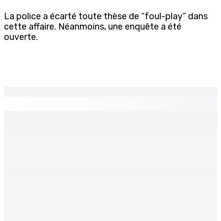
La police a écarté toute thèse de “foul-play” dans
cette affaire. Néanmoins, une enquête a été
ouverte.
EN CONTINU
↻
Sainte-Croix : Une moto confiée à un « mécanicien »
avant de disparaître
10 Août 2026 16h19
Restauration rapide – Nouvelle franchise internationale :
Krispy Kreme s’installe à Maurice d’ici fin 2026
10 Août 2026 16h00