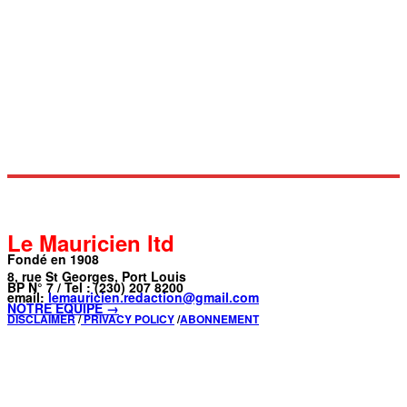
Le Mauricien ltd
Fondé en 1908
8, rue St Georges, Port Louis
BP N° 7 / Tel : (230) 207 8200
email:
lemauricien.redaction@gmail.com
NOTRE ÉQUIPE →
DISCLAIMER
/
PRIVACY POLICY
/
ABONNEMENT