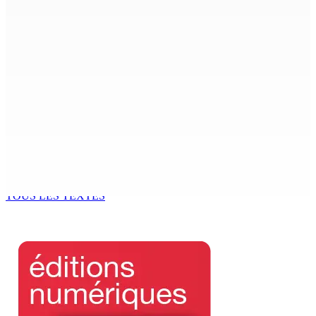
Shirin Aumeeruddy-Cziffra, Speaker de l’Assemblée
nationale : « J’exerce mon autorité d’une manière plus
douce »
9 Août 2026 12h00
The Chase : Heevesh Bissessur, 21 ans, fait son entrée
dans le monde littéraire
9 Août 2026 12h00
Tourisme | Patrimoine naturel exceptionnel Île-aux-
Cerfs : un plan de régénération durable
9 Août 2026 12h00
TOUS LES TEXTES