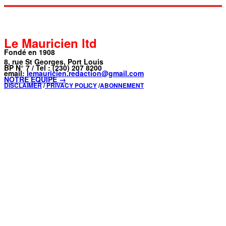
Le Mauricien ltd
Fondé en 1908
8, rue St Georges, Port Louis
BP N° 7 / Tel : (230) 207 8200
email:
lemauricien.redaction@gmail.com
NOTRE ÉQUIPE →
DISCLAIMER
/
PRIVACY POLICY
/
ABONNEMENT