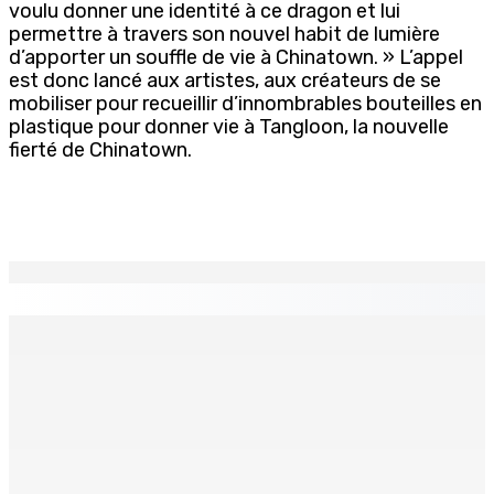
voulu donner une identité à ce dragon et lui
permettre à travers son nouvel habit de lumière
d’apporter un souffle de vie à Chinatown. » L’appel
est donc lancé aux artistes, aux créateurs de se
mobiliser pour recueillir d’innombrables bouteilles en
plastique pour donner vie à Tangloon, la nouvelle
fierté de Chinatown.
EN CONTINU
↻
Natation – Dans une lettre vendredi : Cédric Bathfield
démissionne comme président de la FMN
9 Août 2026 17h00
Héros d’un jour
Recomposition à l’opposition