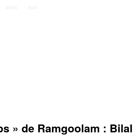
ACTUS
PLUS
rps » de Ramgoolam : Bila