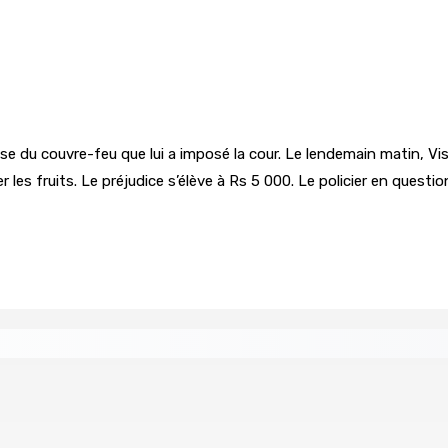
se du couvre-feu que lui a imposé la cour. Le lendemain matin, Vish
 les fruits. Le préjudice s’élève à Rs 5 000. Le policier en questi
 « envolées » en route vers les Casernes centrales