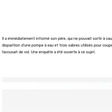
Il a immédiatement informé son père, qui ne pouvait sortir à cau
disparition d’une pompe à eau et trois sabres utilisés pour couper
l’accusait de vol. Une enquête a été ouverte à ce sujet.
Partager
EN CONTINU
↻
POLICE — Après une opération à Vallée-des-Prêtres : Rs 7 M
8 Août 2026 12h00