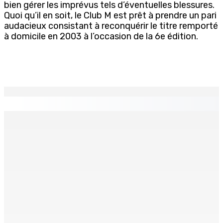
bien gérer les imprévus tels d’éventuelles blessures.
Quoi qu’il en soit, le Club M est prêt à prendre un pari
audacieux consistant à reconquérir le titre remporté
à domicile en 2003 à l’occasion de la 6e édition.
EN CONTINU
↻
Natation – Dans une lettre vendredi : Cédric Bathfield
démissionne comme président de la FMN
9 Août 2026 17h00
Héros d’un jour
Recomposition à l’opposition
9 Août 2026 15h00
9 Août 2026 15h00
Kolos Cement : 20 nouveaux diplômés de l’École des