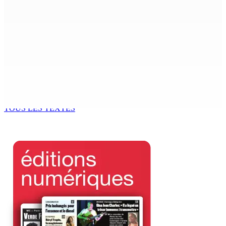
9 Août 2026 12h00
The Chase : Heevesh Bissessur, 21 ans, fait son entrée
dans le monde littéraire
9 Août 2026 12h00
Tourisme | Patrimoine naturel exceptionnel Île-aux-
Cerfs : un plan de régénération durable
9 Août 2026 12h00
TOUS LES TEXTES