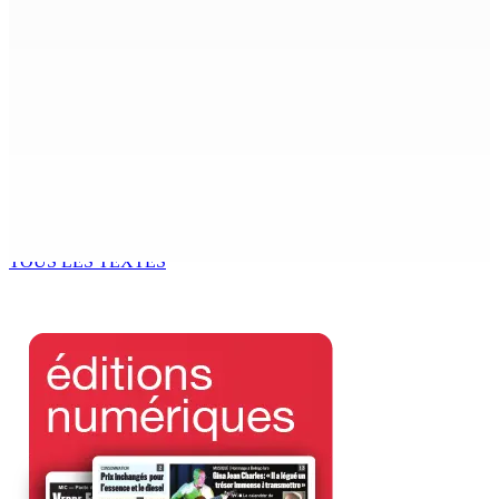
8 Août 2026 11h40
Sécheresse : restrictions sur l’utilisation de l’eau
potable à partir du 10 août
8 Août 2026 11h33
BUDGET AFTERMATH — Réforme de la pension — Finance
Bill : baroud d’honneur syndical à la State House, lundi
8 Août 2026 10h00
TOUS LES TEXTES