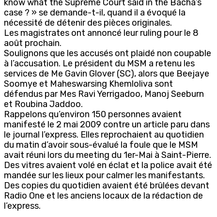
know what the Supreme Court said in the Bacha’s
case ? » se demande-t-il, quand il a évoqué la
nécessité de détenir des pièces originales.
Les magistrates ont annoncé leur ruling pour le 8
août prochain.
Soulignons que les accusés ont plaidé non coupable
à l’accusation. Le président du MSM a retenu les
services de Me Gavin Glover (SC), alors que Beejaye
Soomye et Maheswarsing Khemloliva sont
défendus par Mes Ravi Yerrigadoo, Manoj Seeburn
et Roubina Jaddoo.
Rappelons qu’environ 150 personnes avaient
manifesté le 2 mai 2009 contre un article paru dans
le journal l’express. Elles reprochaient au quotidien
du matin d’avoir sous-évalué la foule que le MSM
avait réuni lors du meeting du 1er-Mai à Saint-Pierre.
Des vitres avaient volé en éclat et la police avait été
mandée sur les lieux pour calmer les manifestants.
Des copies du quotidien avaient été brûlées devant
Radio One et les anciens locaux de la rédaction de
l’express.