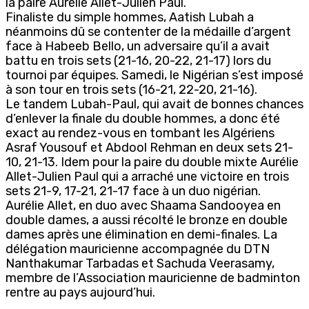
la paire Aurélie Allet-Julien Paul.
Finaliste du simple hommes, Aatish Lubah a
néanmoins dû se contenter de la médaille d’argent
face à Habeeb Bello, un adversaire qu’il a avait
battu en trois sets (21-16, 20-22, 21-17) lors du
tournoi par équipes. Samedi, le Nigérian s’est imposé
à son tour en trois sets (16-21, 22-20, 21-16).
Le tandem Lubah-Paul, qui avait de bonnes chances
d’enlever la finale du double hommes, a donc été
exact au rendez-vous en tombant les Algériens
Asraf Yousouf et Abdool Rehman en deux sets 21-
10, 21-13. Idem pour la paire du double mixte Aurélie
Allet-Julien Paul qui a arraché une victoire en trois
sets 21-9, 17-21, 21-17 face à un duo nigérian.
Aurélie Allet, en duo avec Shaama Sandooyea en
double dames, a aussi récolté le bronze en double
dames après une élimination en demi-finales. La
délégation mauricienne accompagnée du DTN
Nanthakumar Tarbadas et Sachuda Veerasamy,
membre de l’Association mauricienne de badminton
rentre au pays aujourd’hui.