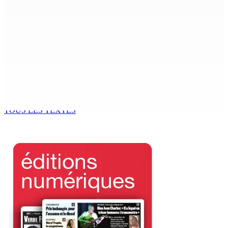
TPLink Open Day :MT récompensée pour l’innovation en
matière de wi-fi résidentiel
7 Août 2026 19h00
Fléaux sociaux | Conseil des Religions : Mobilisation
nationale en faveur de l’éducation civique et des
valeurs citoyennes
7 Août 2026 18h00
TOUS LES TEXTES