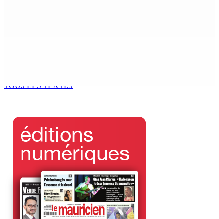
NAFCO : Concours national de débat prévu le jeudi 13
6 Août 2026 14h00
Kugan Parapen, Junior Minister à la Sécurité sociale «
Le processus de décolonisation est toujours inachevé
»
6 Août 2026 13h00
TOUS LES TEXTES