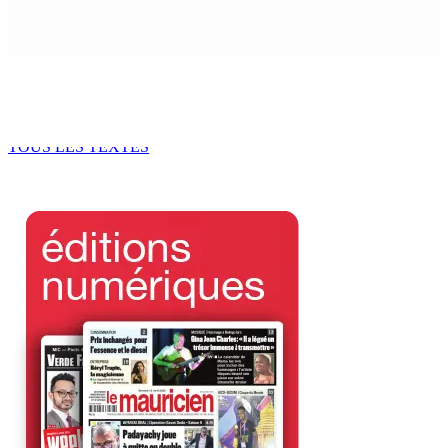
potable à partir du 10 août
8 Août 2026 11h33
BUDGET AFTERMATH — Réforme de la pension — Finance
Bill : baroud d’honneur syndical à la State House, lundi
8 Août 2026 10h00
TOUS LES TEXTES