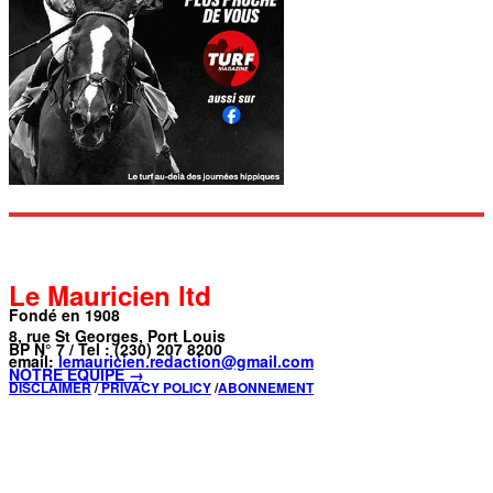
Le Mauricien ltd
Fondé en 1908
8, rue St Georges, Port Louis
BP N° 7 / Tel : (230) 207 8200
email:
lemauricien.redaction@gmail.com
NOTRE ÉQUIPE →
DISCLAIMER
/
PRIVACY POLICY
/
ABONNEMENT