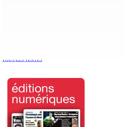
MONDE ESTUDIANTIN | Municipalité de Port-Louis —
NAFCO : Concours national de débat prévu le jeudi 13
6 Août 2026 14h00
Kugan Parapen, Junior Minister à la Sécurité sociale «
Le processus de décolonisation est toujours inachevé
»
6 Août 2026 13h00
TOUS LES TEXTES