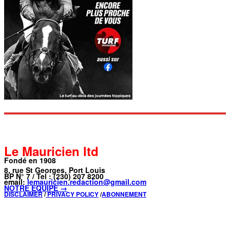
Le Mauricien ltd
Fondé en 1908
8, rue St Georges, Port Louis
BP N° 7 / Tel : (230) 207 8200
email:
lemauricien.redaction@gmail.com
NOTRE ÉQUIPE →
DISCLAIMER
/
PRIVACY POLICY
/
ABONNEMENT