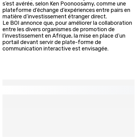
s’est avérée, selon Ken Poonoosamy, comme une
plateforme d’échange d’expériences entre pairs en
matière d’investissement étranger direct.
Le BOI annonce que, pour améliorer la collaboration
entre les divers organismes de promotion de
l’investissement en Afrique, la mise en place d’un
portail devant servir de plate-forme de
communication interactive est envisagée.
EN CONTINU
↻
Franco Quirin : « Une position de stricte neutralité »
7 Août 2026 12h00
Océan Indien | Saisie de 157,5 kg de drogue : L’ex-JM
prend ses distances de la SUV et du gandia