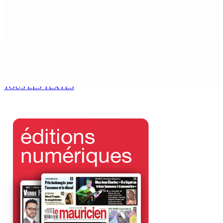
Joe Lesjongard dépose une motion de privilège visant
la députée Leu-Govind après la PNQ
4 Août 2026 13h25
Réunion des délégués | À la GTU House — Vijay
Bundhun élu président du Conseil des Syndicats
4 Août 2026 13h00
TOUS LES TEXTES