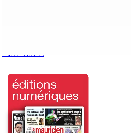
La météo de ce lundi 10 août
10 Août 2026 05h30
Natation – Dans une lettre vendredi : Cédric Bathfield
démissionne comme président de la FMN
9 Août 2026 17h00
TOUS LES TEXTES