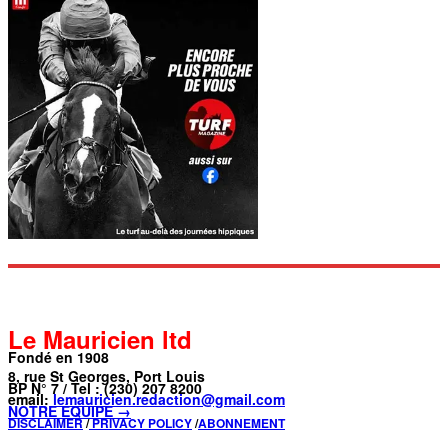
Le Mauricien ltd
Fondé en 1908
8, rue St Georges, Port Louis
BP N° 7 / Tel : (230) 207 8200
email:
lemauricien.redaction@gmail.com
NOTRE ÉQUIPE →
DISCLAIMER
/
PRIVACY POLICY
/
ABONNEMENT