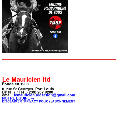
Le Mauricien ltd
Fondé en 1908
8, rue St Georges, Port Louis
BP N° 7 / Tel : (230) 207 8200
email:
lemauricien.redaction@gmail.com
NOTRE ÉQUIPE →
DISCLAIMER
/
PRIVACY POLICY
/
ABONNEMENT