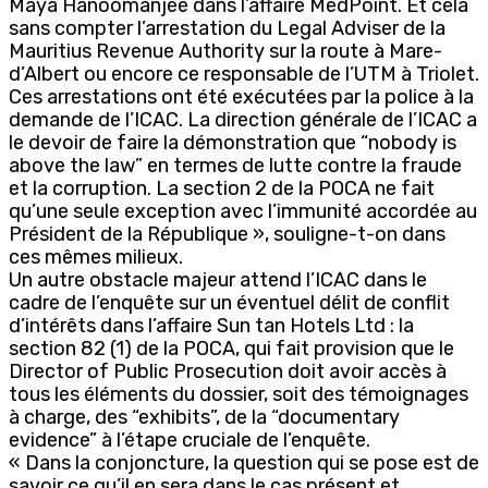
Maya Hanoomanjee dans l’affaire MedPoint. Et cela
sans compter l’arrestation du Legal Adviser de la
Mauritius Revenue Authority sur la route à Mare-
d’Albert ou encore ce responsable de l’UTM à Triolet.
Ces arrestations ont été exécutées par la police à la
demande de l’ICAC. La direction générale de l’ICAC a
le devoir de faire la démonstration que “nobody is
above the law” en termes de lutte contre la fraude
et la corruption. La section 2 de la POCA ne fait
qu’une seule exception avec l’immunité accordée au
Président de la République », souligne-t-on dans
ces mêmes milieux.
Un autre obstacle majeur attend l’ICAC dans le
cadre de l’enquête sur un éventuel délit de conflit
d’intérêts dans l’affaire Sun tan Hotels Ltd : la
section 82 (1) de la POCA, qui fait provision que le
Director of Public Prosecution doit avoir accès à
tous les éléments du dossier, soit des témoignages
à charge, des “exhibits”, de la “documentary
evidence” à l’étape cruciale de l’enquête.
« Dans la conjoncture, la question qui se pose est de
savoir ce qu’il en sera dans le cas présent et,