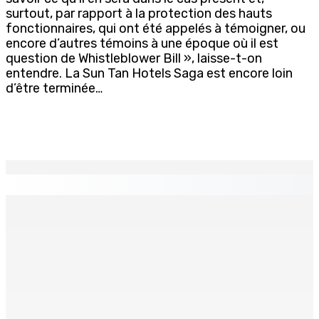
surtout, par rapport à la protection des hauts
fonctionnaires, qui ont été appelés à témoigner, ou
encore d’autres témoins à une époque où il est
question de Whistleblower Bill », laisse-t-on
entendre. La Sun Tan Hotels Saga est encore loin
d’être terminée…
EN CONTINU
↻
POLICE — Après une opération à Vallée-des-Prêtres : Rs
7 M « envolées » en route vers les Casernes centrales
8 Août 2026 12h00
Le Fron Militan Progresis, face à la presse ce samedi au
Hennessy Park Hotel