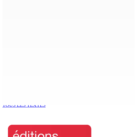
CIMETIÈRE DE BOIS-MARCHAND : Une inconnue inhumée
plus d’un an après son décès dans un accident
7 Août 2026 15h00
Beyond Westminster: The Sydney Pierre episode and
Mauritius’ Second Constitutional Conversation
7 Août 2026 15h00
Franco Quirin : « Une position de stricte neutralité »
7 Août 2026 12h00
Océan Indien | Saisie de 157,5 kg de drogue : L’ex-JM
prend ses distances de la SUV et du gandia
7 Août 2026 11h49
TOUS LES TEXTES