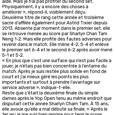
aidé. Mais je n’ai pas profiter du second set.
Physiquement, il y a encore des choses à
améliorer », répond-il, visiblement déçu.
Deuxième titre de rang cette année et troisième
sacre d’affilée également pour Astrid Tixier depuis
2013. Absente par moment dans le premier set, elle
se retrouve menée au score par Sharlyn Chan Tam
Neng 1-2. Mais elle profite des fautes adverses pour
revenir dans le match. Elle mène 4-2, 5-4 et enlève
le premier set 6-4 et le second 6-2 après avoir mené
5-1 et 5-2.
« En plus que c’est une surface qui n’est pas facile à
jouer, je n’étais pas bien concentrée à l’entame du
match. Après je suis restée plus solide en fond de
court et j’ai mieux géré les points les plus
importants et surtout à prendre l’avantage sur
service adverse », indique-t-elle.
Reste que c’était la deuxième finale du simple
dames après le Yop Open tenu au même endroit que
disputait cette année Sharlyn Cham Tam. À 15 ans,
elle avoue qu’elle a mal débuté sa finale. « Après le
1er jeu je me suis bien reprise pour tenir le score.