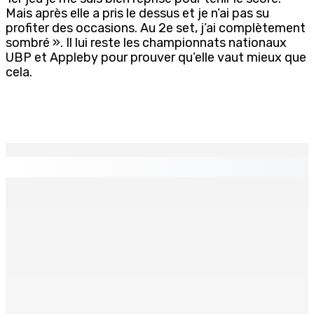
Mais après elle a pris le dessus et je n’ai pas su
profiter des occasions. Au 2e set, j’ai complètement
sombré ». Il lui reste les championnats nationaux
UBP et Appleby pour prouver qu’elle vaut mieux que
cela.
EN CONTINU
↻
TPLink Open Day :MT récompensée pour l’innovation en
matière de wi-fi résidentiel
7 Août 2026 19h00
Fléaux sociaux | Conseil des Religions : Mobilisation
nationale en faveur de l’éducation civique et des
valeurs citoyennes