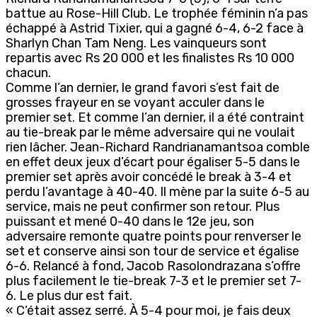
battue au Rose-Hill Club. Le trophée féminin n’a pas
échappé à Astrid Tixier, qui a gagné 6-4, 6-2 face à
Sharlyn Chan Tam Neng. Les vainqueurs sont
repartis avec Rs 20 000 et les finalistes Rs 10 000
chacun.
Comme l’an dernier, le grand favori s’est fait de
grosses frayeur en se voyant acculer dans le
premier set. Et comme l’an dernier, il a été contraint
au tie-break par le même adversaire qui ne voulait
rien lâcher. Jean-Richard Randrianamantsoa comble
en effet deux jeux d’écart pour égaliser 5-5 dans le
premier set après avoir concédé le break à 3-4 et
perdu l’avantage à 40-40. Il mène par la suite 6-5 au
service, mais ne peut confirmer son retour. Plus
puissant et mené 0-40 dans le 12e jeu, son
adversaire remonte quatre points pour renverser le
set et conserve ainsi son tour de service et égalise
6-6. Relancé à fond, Jacob Rasolondrazana s’offre
plus facilement le tie-break 7-3 et le premier set 7-
6. Le plus dur est fait.
« C’était assez serré. À 5-4 pour moi, je fais deux