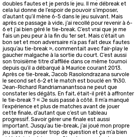
doubles fautes et je perds le jeu. Il me débreak et
cela lui donne de l’espoir de pouvoir s’imposer,
d’autant qu’il mène 6-5 dans le jeu suivant. Mais
après ce passage à vide, j’ai recollé pour revenir à 6-
6 et j’ai bien géré le tie-break. C’est vrai que je me
fais un peu peur à la fin du 1er set. Mais c’était un
bon set et mon adversaire n’a pas fait deux fautes
jusqu’au tie-break », commentait avec fair-play le
gaucher malgache à la sortie du court. C’est aussi
son troisième titre d’affilée dans ce même tournoi
depuis qu’il a débarqué à Maurice courant 2013.
Après ce tie-break, Jacob Rasolondrazana survole
le second set 6-2 et le match est bouclé en 1h30.
Jean-Richard Randriamanantsoa ne peut que
constater les dégâts. En fait, était-il prêt à affronter
le tie-break ? « Je suis passé à côté. Il m’a manqué
l’expérience et plus de matches avant de jouer
cette finale, d’autant que c’est un tableau
progressif. Savoir gérer une finale est aussi
important. Jusqu’au tie-break, j’ai joué mon propre
jeu sans me poser trop de question et ça m’a bien