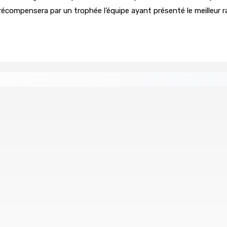
récompensera par un trophée l’équipe ayant présenté le meilleur r
 ses distances de la SUV et du gandia
BALACLAVA : Enquêt
7 Août 2026 11h21
l, nouveau leader de l’opposition
ial de USD 680 M du gouvernement indien