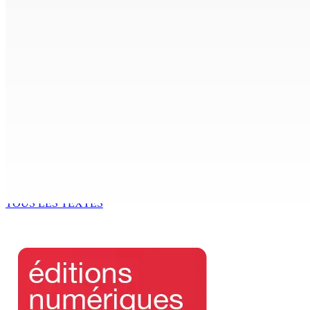
CORPS PARA-PUBLICS EDB : Rs 850 000 par mois à Ramdaurs
7 Août 2026 10h00
Région : Stéphanie Anquetil admise à l’African Academy for
7 Août 2026 08h00
Réforme des pensions | En vue de la promulgation La PKS
7 Août 2026 07h00
Un passager mauricien décède à bord d’un vol d’Air Mauriti
6 Août 2026 17h56
TOUS LES TEXTES