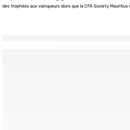
des trophées aux vainqueurs alors que la CFA Society Mauritius 
Partager
EN CONTINU
↻
Océan Indien | Saisie de 157,5 kg de drogue : L’ex-JM prend
7 Août 2026 11h49
Échiquier politique | Changing of Guards — Chetan Baboolal
7 Août 2026 11h11
AUTOROUTE M4 | Projet évalué à Rs 10 milliards Prêt spéc
7 Août 2026 11h00