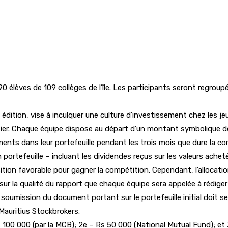
0 élèves de 109 collèges de l’île. Les participants seront regrou
ition, vise à inculquer une culture d’investissement chez les jeun
rsier. Chaque équipe dispose au départ d’un montant symbolique de
ents dans leur portefeuille pendant les trois mois que dure la co
on portefeuille – incluant les dividendes reçus sur les valeurs ach
ition favorable pour gagner la compétition. Cependant, l’allocati
r la qualité du rapport que chaque équipe sera appelée à rédiger 
 La soumission du document portant sur le portefeuille initial doit 
Mauritius Stockbrokers.
 100 000 (par la MCB); 2e – Rs 50 000 (National Mutual Fund); et